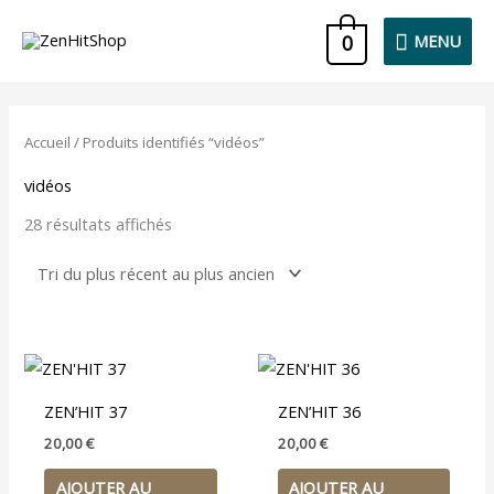
Aller
MENU
0
MENU
au
contenu
Trié
du
plus
Accueil
/ Produits identifiés “vidéos”
récent
au
vidéos
plus
ancien
28 résultats affichés
ZEN’HIT 37
ZEN’HIT 36
20,00
€
20,00
€
AJOUTER AU
AJOUTER AU