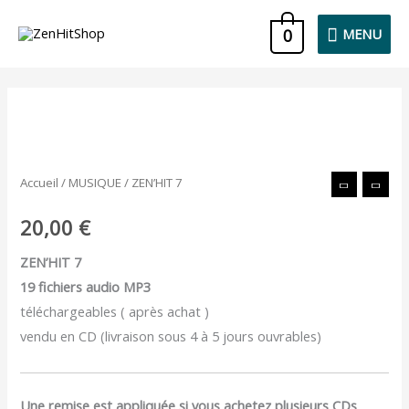
Aller
MENU
0
MENU
au
contenu
quantité
de
ZEN'HIT
Accueil
/
MUSIQUE
/ ZEN’HIT 7
7
20,00
€
ZEN’HIT 7
19 fichiers audio MP3
téléchargeables ( après achat )
vendu en CD (livraison sous 4 à 5 jours ouvrables)
Une remise est appliquée si vous achetez plusieurs CDs