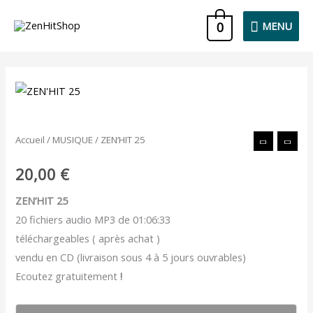
Aller
MENU
0
MENU
au
contenu
quantité
de
ZEN'HIT
Accueil
/
MUSIQUE
/ ZEN’HIT 25
25
20,00
€
ZEN’HIT 25
20 fichiers audio MP3 de 01:06:33
téléchargeables ( après achat )
vendu en CD (livraison sous 4 à 5 jours ouvrables)
Ecoutez gratuitement
!