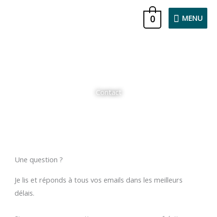
Aller
MENU
0
MENU
au
contenu
Contact
Une question ?
Je lis et réponds à tous vos emails dans les meilleurs
délais.