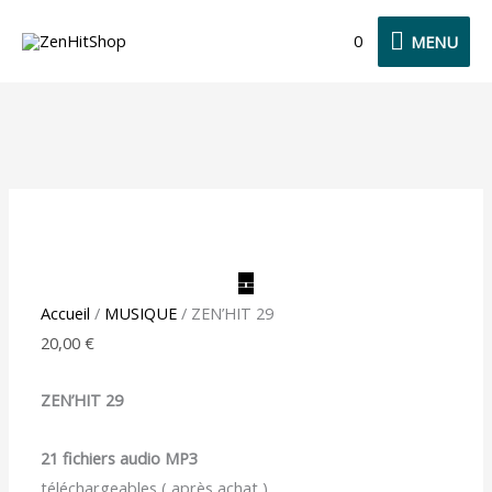
Aller
MENU
0
MENU
au
contenu
quantité
de
ZEN'HIT
29
Accueil
/
MUSIQUE
/ ZEN’HIT 29
20,00
€
ZEN’HIT 29
21 fichiers audio MP3
téléchargeables ( après achat )