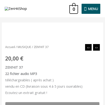
Aller
MENU
0
MENU
au
contenu
quantité
de
ZEN'HIT
Accueil
/
MUSIQUE
/ ZEN’HIT 37
37
20,00
€
ZEN’HIT 37
22 fichier audio MP3
téléchargeables ( après achat )
vendu en CD (livraison sous 4 à 5 jours ouvrables)
Ecoutez un extrait gratuit !