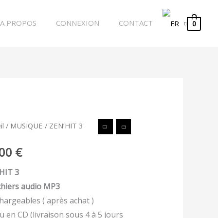
A PROPOS
CONNEXION
CONTACT
0
tité
il
/
MUSIQUE
/ ZEN’HIT 3
,00
€
HIT
HIT 3
ichiers audio MP3
chargeables ( après achat )
u en CD (livraison sous 4 à 5 jours