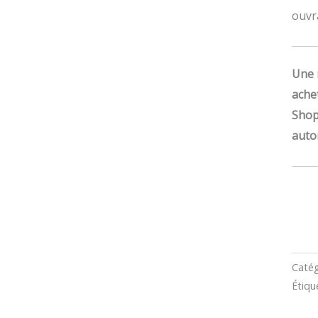
ouvr
Une 
ache
Shop
auto
Catég
Étiqu