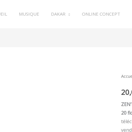
EIL
MUSIQUE
DAKAR
ONLINE CONCEPT
quan
Accue
de
20
ZEN'
3
ZEN’
20 f
télé
vend