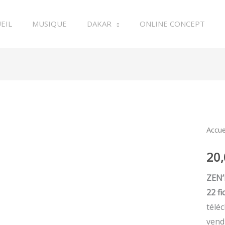
EIL
MUSIQUE
DAKAR
ONLINE CONCEPT
quan
Accue
de
20
ZEN'
32
ZEN’
22 f
télé
vend