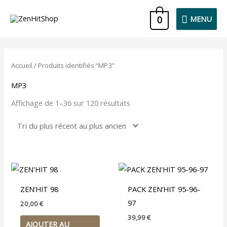
Aller
MENU
0
MENU
au
contenu
Trié
du
plus
Accueil
/ Produits identifiés “MP3”
récent
au
MP3
plus
ancien
Affichage de 1–36 sur 120 résultats
ZEN’HIT 98
PACK ZEN’HIT 95-96-
97
20,00
€
39,99
€
AJOUTER AU