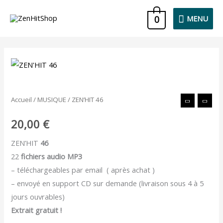
Aller
MENU
0
MENU
au
contenu
quantité
de
ZEN'HIT
Accueil
/
MUSIQUE
/ ZEN’HIT 46
46
20,00
€
ZEN’HIT
46
22
fichiers audio MP3
– téléchargeables par email ( après achat )
– envoyé en support CD sur demande (livraison sous 4 à 5
jours ouvrables)
Extrait gratuit !