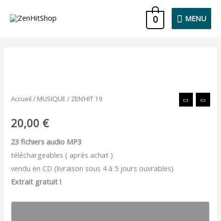
Aller
MENU
0
MENU
au
contenu
quantité
de
ZEN'HIT
Accueil
/
MUSIQUE
/ ZEN’HIT 19
19
20,00
€
23 fichiers audio MP3
téléchargeables ( après achat )
vendu en CD (livraison sous 4 à 5 jours ouvrables)
Extrait gratuit !