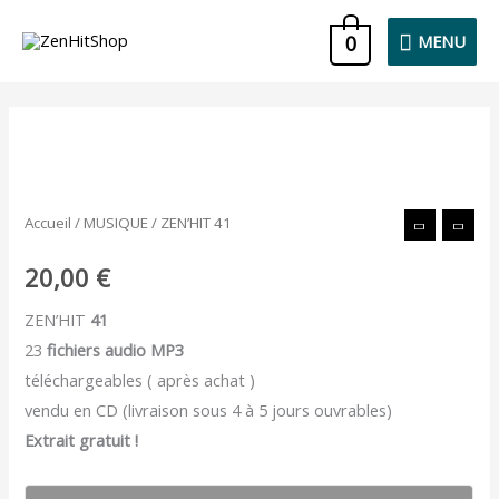
Aller
MENU
0
MENU
au
contenu
quantité
de
ZEN'HIT
Accueil
/
MUSIQUE
/ ZEN’HIT 41
41
20,00
€
ZEN’HIT
41
23
fichiers audio MP3
téléchargeables ( après achat )
vendu en CD (livraison sous 4 à 5 jours ouvrables)
Extrait gratuit !