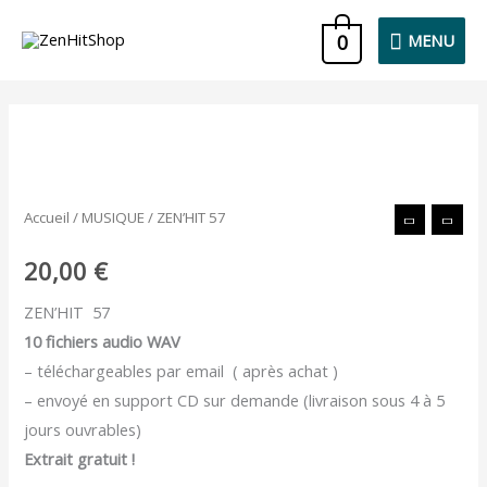
Aller
MENU
0
MENU
au
contenu
quantité
de
ZEN'HIT
Accueil
/
MUSIQUE
/ ZEN’HIT 57
57
20,00
€
ZEN’HIT 57
10 fichiers audio WAV
– téléchargeables par email ( après achat )
– envoyé en support CD sur demande (livraison sous 4 à 5
jours ouvrables)
Extrait gratuit !