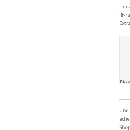
– en
(livr
Extra
Une 
ache
Shop