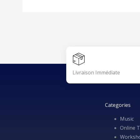
Livraison Immédiate
Categories
Music
Online T
Worksh