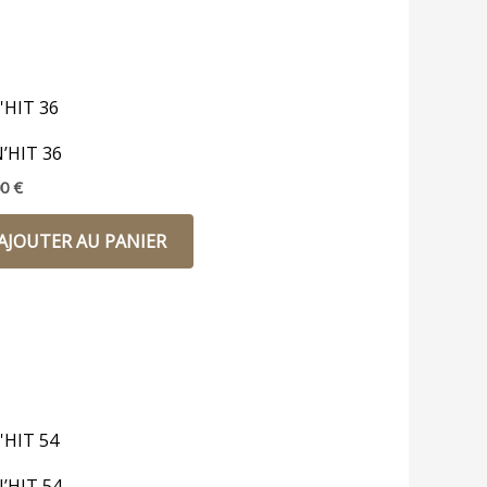
’HIT 36
00
€
AJOUTER AU PANIER
’HIT 54