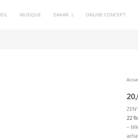
EIL
MUSIQUE
DAKAR
ONLINE CONCEPT
quan
Accue
de
20
ZEN'
56
ZEN’
22 f
– té
achat