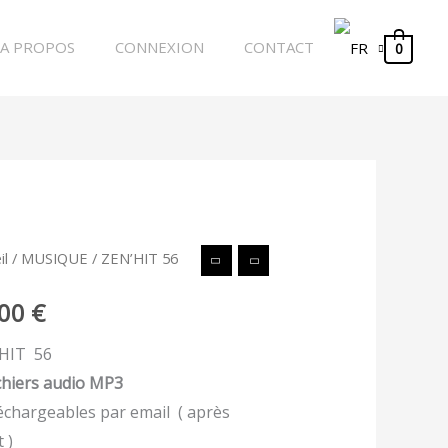
A PROPOS
CONNEXION
CONTACT
0
tité
il
/
MUSIQUE
/ ZEN’HIT 56
,00
€
HIT
HIT 56
ichiers audio MP3
léchargeables par email ( après
 )