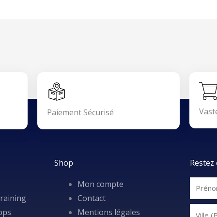
Vast
Paiement Sécurisé
Shop
Restez 
Mon compte
raining
Contact
ops
Mentions légales