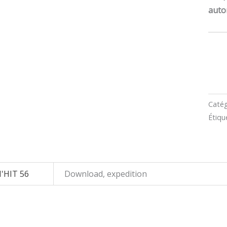
auto
Catég
Étiqu
'HIT 56
Download, expedition