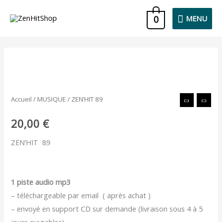
Aller
MENU
0
MENU
au
contenu
quantité
de
ZEN'HIT
Accueil
/
MUSIQUE
/ ZEN’HIT 89
89
20,00
€
ZEN’HIT 89
1 piste audio mp3
– téléchargeable par email ( après achat )
– envoyé en support CD sur demande (livraison sous 4 à 5
jours ouvrables)