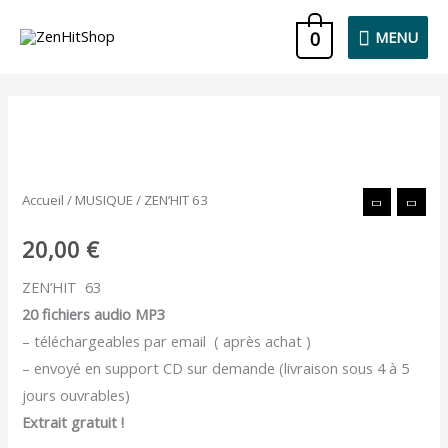
Aller
MENU
0
MENU
au
contenu
quantité
de
ZEN'HIT
Accueil
/
MUSIQUE
/ ZEN’HIT 63
63
20,00
€
ZEN’HIT 63
20 fichiers audio MP3
– téléchargeables par email ( après achat )
– envoyé en support CD sur demande (livraison sous 4 à 5
jours ouvrables)
Extrait gratuit !