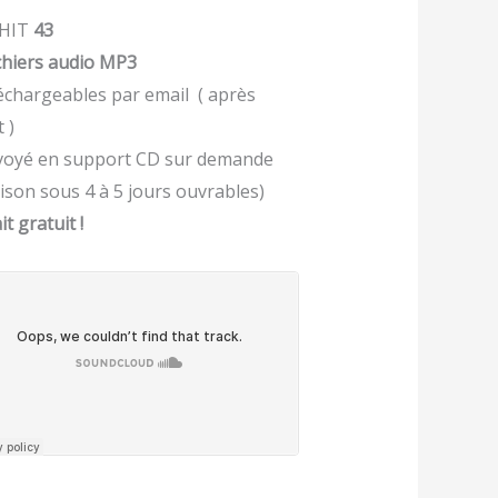
’HIT
43
ichiers audio MP3
léchargeables par email ( après
 )
voyé en support CD sur demande
aison sous 4 à 5 jours ouvrables)
it gratuit !