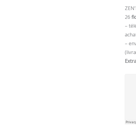
ZEN
26
f
– té
achat
– en
(livr
Extra