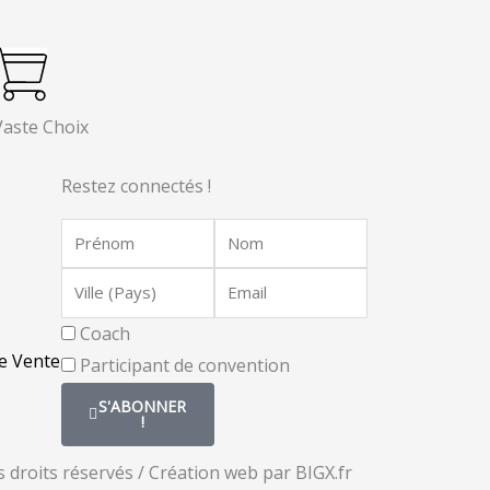
Vaste Choix
Restez connectés !
Statut
Coach
e Vente
Participant de convention
S'ABONNER
!
 droits réservés / Création web par BIGX.fr