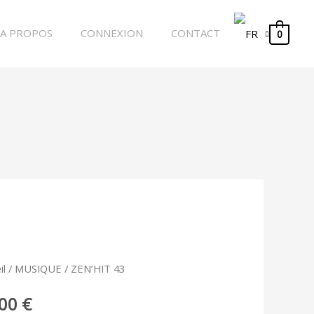
A PROPOS
CONNEXION
CONTACT
0
tité
il
/
MUSIQUE
/ ZEN’HIT 43
HIT
,00
€