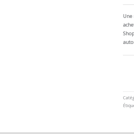
Une 
ache
Shop
auto
Catég
Étiqu