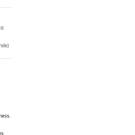
it
nde)
tness
,
es