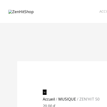
Aller
au
ACC
contenu
quantité
de
ZEN'HIT
50
Accueil
/
MUSIQUE
/ ZEN’HIT 50
20,00
€