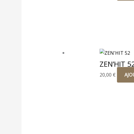
ZEN’HIT 5
20,00
€
AJO