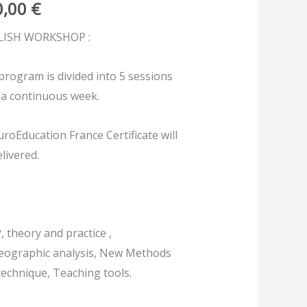
0,00
€
k
ne
LISH WORKSHOP :
program is divided into 5 sessions
 a continuous week.
uroEducation France Certificate will
livered.
, theory and practice ,
eographic analysis, New Methods
technique, Teaching tools.