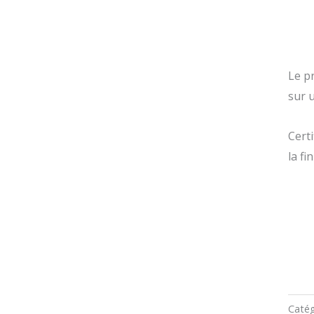
Le p
sur 
Cert
la fi
Catég