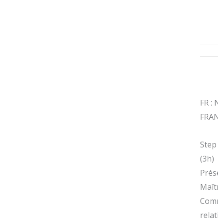
FR 
FRAN
Step
(3h)
Prés
Maît
Comm
rela