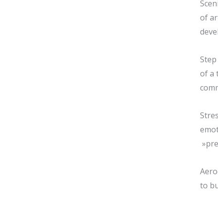
Sceni
of ar
deve
Step
of a
comm
Stre
emot
»pre
Aero
to b