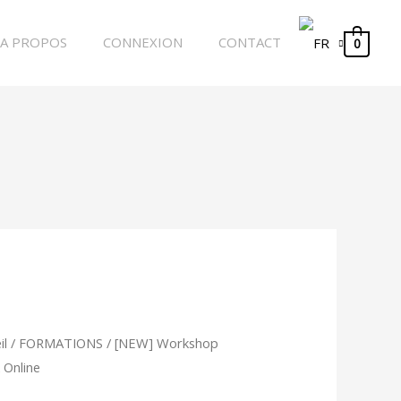
A PROPOS
CONNEXION
CONTACT
0
tité
il
/
FORMATIONS
/ [NEW] Workshop
 Online
W]
kshop