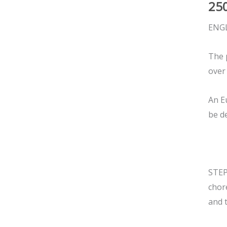
25
Wee
Onli
ENG
The 
over
An E
be de
STEP
chor
and 