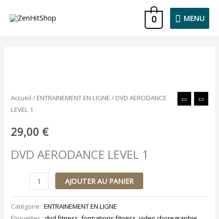
Aller
MENU
0
MENU
au
contenu
quantité
de
DVD
Accueil
/
ENTRAINEMENT EN LIGNE
/ DVD AERODANCE
AERODANCE
LEVEL 1
LEVEL
1
29,00
€
DVD AERODANCE LEVEL 1
AJOUTER AU PANIER
Catégorie :
ENTRAINEMENT EN LIGNE
Étiquettes :
dvd fitness
,
formations fitness
,
video choregraphie
,