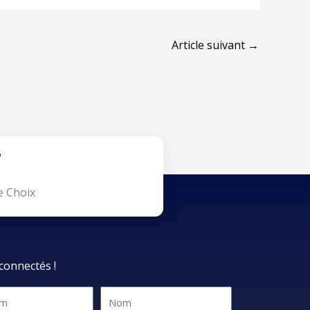
Article suivant
→
e Choix
connectés !