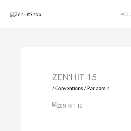
Aller
au
ACCU
contenu
ZEN’HIT 15
/
Conventions
/ Par
admin