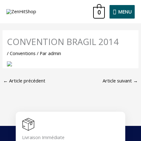
Aller
MENU
0
MENU
au
contenu
CONVENTION BRAGIL 2014
/
Conventions
/ Par
admin
←
Article précédent
Article suivant
→
Livraison Immédiate