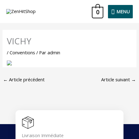
Aller
MENU
0
MENU
au
contenu
VICHY
/
Conventions
/ Par
admin
←
Article précédent
Article suivant
→
Livraison Immédiate