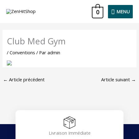
Aller
MENU
0
MENU
au
contenu
Club Med Gym
/
Conventions
/ Par
admin
←
Article précédent
Article suivant
→
Livraison Immédiate