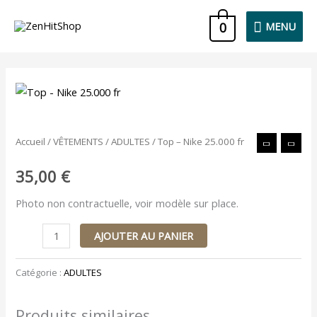
Aller
MENU
0
MENU
au
contenu
quantité
de
Top
Accueil
/
VÊTEMENTS
/
ADULTES
/ Top – Nike 25.000 fr
-
Nike
35,00
€
25.000
Photo non contractuelle, voir modèle sur place.
fr
AJOUTER AU PANIER
Catégorie :
ADULTES
Produits similaires