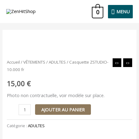
Aller
MENU
0
MENU
au
contenu
quantité
de
Casquette
Accueil
/
VÊTEMENTS
/
ADULTES
/ Casquette ZSTUDIO-
ZSTUDIO-
10.000 fr
10.000
fr
15,00
€
Photo non contractuelle, voir modèle sur place.
AJOUTER AU PANIER
Catégorie :
ADULTES