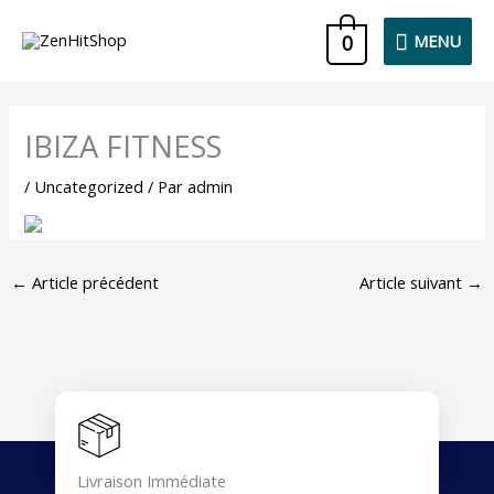
Aller
MENU
0
MENU
au
contenu
IBIZA FITNESS
/
Uncategorized
/ Par
admin
←
Article précédent
Article suivant
→
Livraison Immédiate