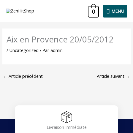
Aller
MENU
0
MENU
au
contenu
Aix en Provence 20/05/2012
/
Uncategorized
/ Par
admin
←
Article précédent
Article suivant
→
Livraison Immédiate