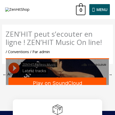
Aller
MENU
0
MENU
au
contenu
ZEN’HIT peut s’ecouter en
ligne ! ZEN’HIT Music On line!
/
Conventions
/ Par
admin
←
Article précédent
Article suivant
→