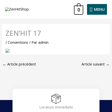
Aller
MENU
0
MENU
au
contenu
ZEN’HIT 17
/
Conventions
/ Par
admin
←
Article précédent
Article suivant
→
Livraison Immédiate