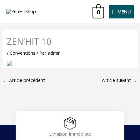
Aller
MENU
0
MENU
au
contenu
ZEN’HIT 10
/
Conventions
/ Par
admin
←
Article précédent
Article suivant
→
Livraison Immédiate