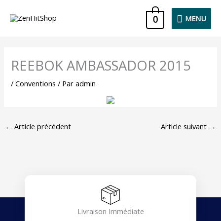
Aller
MENU
0
MENU
au
contenu
REEBOK AMBASSADOR 2015
/
Conventions
/ Par
admin
←
Article précédent
Article suivant
→
Livraison Immédiate