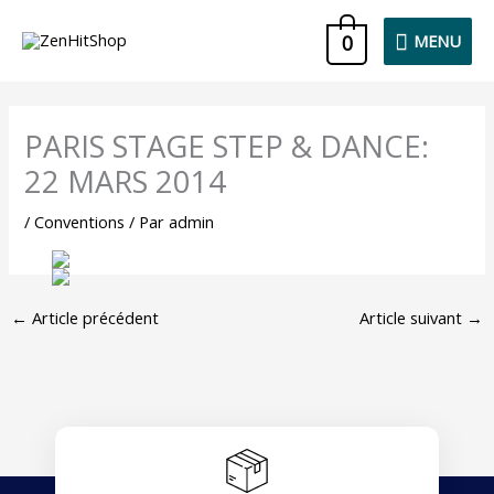
Aller
MENU
0
MENU
au
contenu
PARIS STAGE STEP & DANCE:
22 MARS 2014
/
Conventions
/ Par
admin
←
Article précédent
Article suivant
→