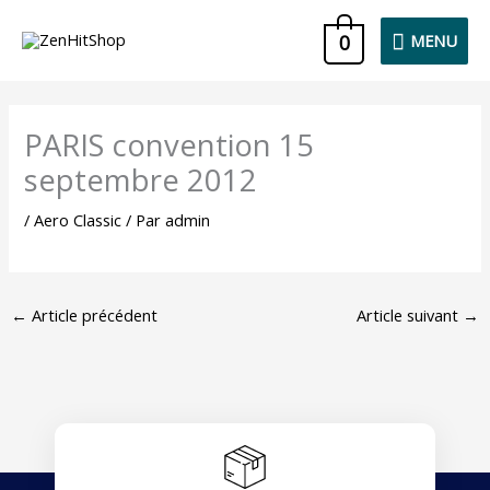
Aller
MENU
0
MENU
au
contenu
PARIS convention 15
septembre 2012
/
Aero Classic
/ Par
admin
←
Article précédent
Article suivant
→