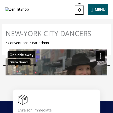
Aller
MENU
0
MENU
au
contenu
NEW-YORK CITY DANCERS
/
Conventions
/ Par
admin
←
Article précédent
Article suivant
→
Livraison Immédiate