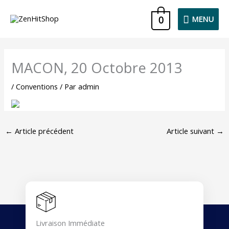
Aller
MENU
0
MENU
au
contenu
MACON, 20 Octobre 2013
/
Conventions
/ Par
admin
←
Article précédent
Article suivant
→
Livraison Immédiate