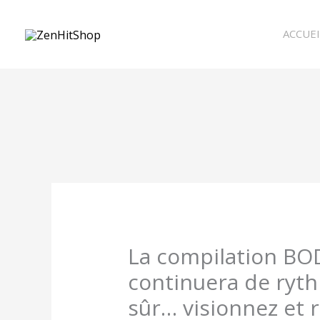
Aller
au
ACCUEI
contenu
La compilation B
continuera de ryth
sûr… visionnez et 