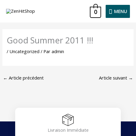
Aller
MENU
0
MENU
au
contenu
Good Summer 2011 !!!
/
Uncategorized
/ Par
admin
←
Article précédent
Article suivant
→
Livraison Immédiate