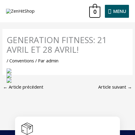
Aller
MENU
0
MENU
au
contenu
GENERATION FITNESS: 21
AVRIL ET 28 AVRIL!
/
Conventions
/ Par
admin
←
Article précédent
Article suivant
→