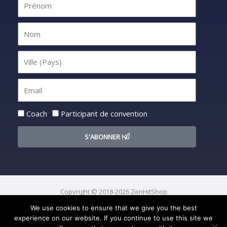
Statut
Coach
Participant de convention
S'ABONNER !
Copyright © 2018-2026 ZenHitShop
We use cookies to ensure that we give you the best
F
I
Y
S
experience on our website. If you continue to use this site we
a
n
o
o