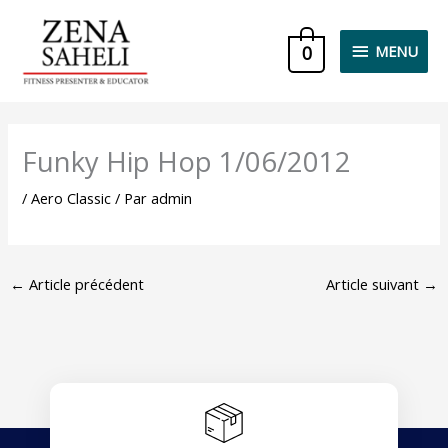
Aller
MENU
au
0
MENU
contenu
Funky Hip Hop 1/06/2012
/
Aero Classic
/ Par
admin
←
Article précédent
Article suivant
→