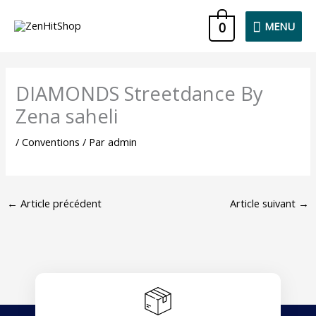
Aller
MENU
0
MENU
au
contenu
DIAMONDS Streetdance By
Zena saheli
/
Conventions
/ Par
admin
←
Article précédent
Article suivant
→