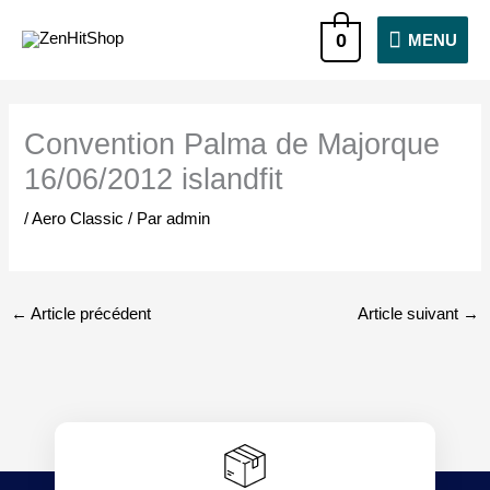
Aller
MENU
0
MENU
au
contenu
Convention Palma de Majorque
16/06/2012 islandfit
/
Aero Classic
/ Par
admin
←
Article précédent
Article suivant
→