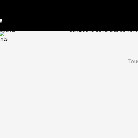
Training
Contact
hops
Mentions légales
Confidentialité
ements
Conditions Générales de Vent
nts
Tous