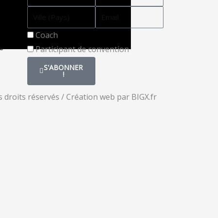
Statut
Coach
e
Participant de convention
S'ABONNER
!
 droits réservés / Création web par BIGX.fr