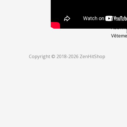
Online 
Works
Events
Abonn
Vêteme
Copyright © 2018-2026 ZenHitShop