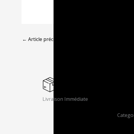
←
Article précédent
Livraison Immédiate
Catego
Music