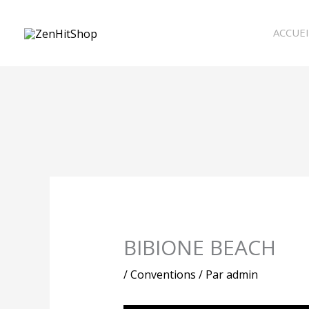
Aller
au
ACCUEI
contenu
BIBIONE BEACH
/
Conventions
/ Par
admin