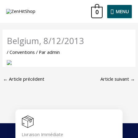
Aller
MENU
0
MENU
au
contenu
Belgium, 8/12/2013
/
Conventions
/ Par
admin
←
Article précédent
Article suivant
→
Livraison Immédiate