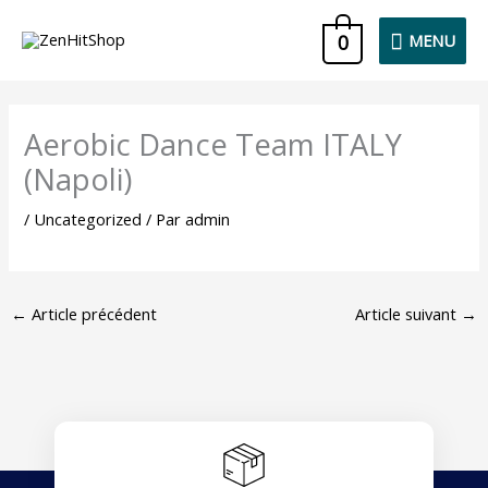
Aller
MENU
0
MENU
au
contenu
Aerobic Dance Team ITALY
(Napoli)
/
Uncategorized
/ Par
admin
←
Article précédent
Article suivant
→