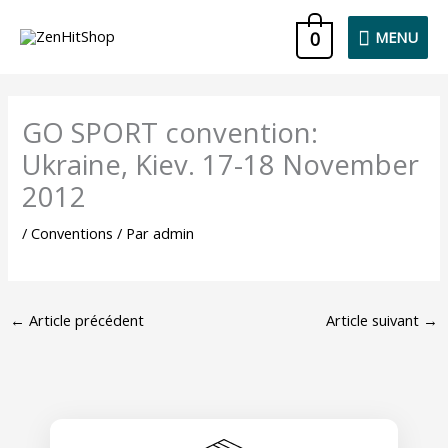
Aller
MENU
0
MENU
au
contenu
GO SPORT convention:
Ukraine, Kiev. 17-18 November
2012
/
Conventions
/ Par
admin
←
Article précédent
Article suivant
→