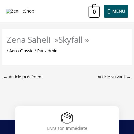
Aller
MENU
0
MENU
au
contenu
Zena Saheli »Skyfall »
/
Aero Classic
/ Par
admin
←
Article précédent
Article suivant
→
Livraison Immédiate